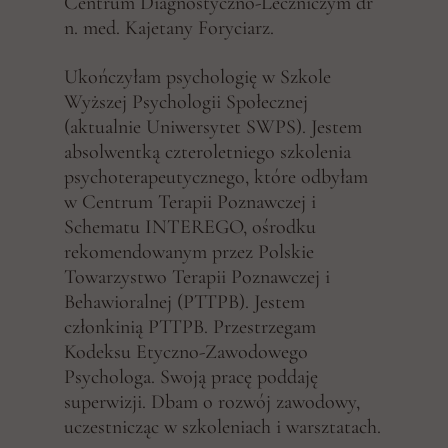
Centrum Diagnostyczno-Leczniczym dr
n. med. Kajetany Foryciarz.
Ukończyłam psychologię w Szkole
Wyższej Psychologii Społecznej
(aktualnie Uniwersytet SWPS). Jestem
absolwentką czteroletniego szkolenia
psychoterapeutycznego, które odbyłam
w Centrum Terapii Poznawczej i
Schematu INTEREGO, ośrodku
rekomendowanym przez Polskie
Towarzystwo Terapii Poznawczej i
Behawioralnej (PTTPB). Jestem
członkinią PTTPB. Przestrzegam
Kodeksu Etyczno-Zawodowego
Psychologa. Swoją pracę poddaję
superwizji. Dbam o rozwój zawodowy,
uczestnicząc w szkoleniach i warsztatach.