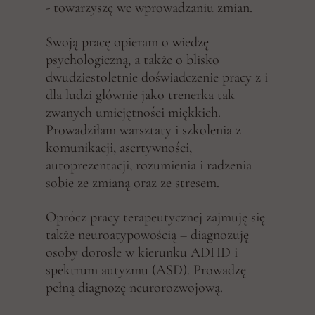
- towarzyszę we wprowadzaniu zmian.
Swoją pracę opieram o wiedzę
psychologiczną, a także o blisko
dwudziestoletnie doświadczenie pracy z i
dla ludzi głównie jako trenerka tak
zwanych umiejętności miękkich.
Prowadziłam warsztaty i szkolenia z
komunikacji, asertywności,
autoprezentacji, rozumienia i radzenia
sobie ze zmianą oraz ze stresem.
Oprócz pracy terapeutycznej zajmuję się
także neuroatypowością – diagnozuję
osoby dorosłe w kierunku ADHD i
spektrum autyzmu (ASD). Prowadzę
pełną diagnozę neurorozwojową.