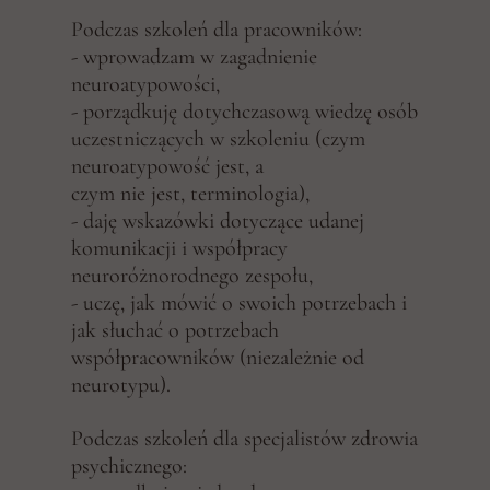
Podczas szkoleń dla pracowników:
- wprowadzam w zagadnienie
neuroatypowości,
- porządkuję dotychczasową wiedzę osób
uczestniczących w szkoleniu (czym
neuroatypowość jest, a
czym nie jest, terminologia),
- daję wskazówki dotyczące udanej
komunikacji i współpracy
neuroróżnorodnego zespołu,
- uczę, jak mówić o swoich potrzebach i
jak słuchać o potrzebach
współpracowników (niezależnie od
neurotypu).
Podczas szkoleń dla specjalistów zdrowia
psychicznego: