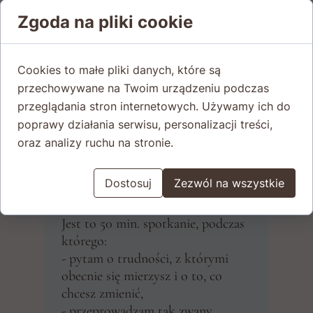
Zgoda na pliki cookie
Cookies to małe pliki danych, które są
przechowywane na Twoim urządzeniu podczas
przeglądania stron internetowych. Używamy ich do
poprawy działania serwisu, personalizacji treści,
oraz analizy ruchu na stronie.
Konsultacje
psychologiczne
Dostosuj
Zezwól na wszystkie
Jest to 50 min. spotkanie, podczas
którego:
- pytam o trudności, z którymi
obecnie się mierzysz i o to, co
chcesz zmienić,
- przeprowadzam tak zwany