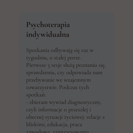
Psychoterapia
indywidualna
Spotkania odbywają się raz w
tygodniu, o stałej porze.
Pierwsze 3 sesje służą poznaniu się,
sprawdzeniu, czy odpowiada nam
przebywanie we wzajemnym
towarzystwie. Podczas tych
spotkań:
- zbieram wywiad diagnostyczny,
czyli informacje o przeszłej i
obecnej sytuacji życiowej: relacje z
bliskimi, edukacja, praca
zawodowa, zainteresowania,