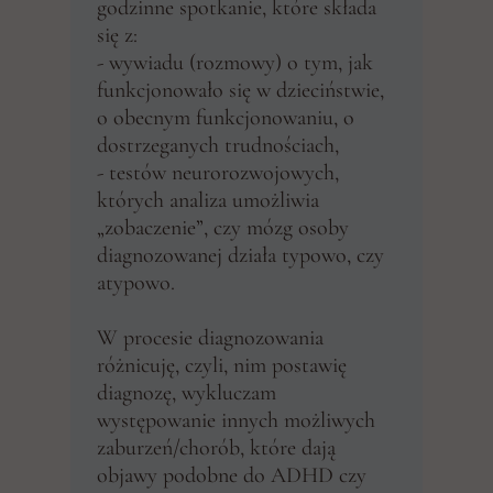
godzinne spotkanie, które składa
się z:
- wywiadu (rozmowy) o tym, jak
funkcjonowało się w dzieciństwie,
o obecnym funkcjonowaniu, o
dostrzeganych trudnościach,
- testów neurorozwojowych,
których analiza umożliwia
„zobaczenie”, czy mózg osoby
diagnozowanej działa typowo, czy
atypowo.
W procesie diagnozowania
różnicuję, czyli, nim postawię
diagnozę, wykluczam
występowanie innych możliwych
zaburzeń/chorób, które dają
objawy podobne do ADHD czy