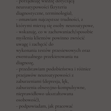
- porządkuję wiedzę dotyczącą
neuroatypowości (kryteria
diagnostyczne, terminologia),
- omawiam najczęstsze trudności, z
którymi mierzą się osoby neuroatypowe,
- wskazuję, co w zachowaniach/sposobie
myślenia klientów powinno zwrócić
uwagę i zachęcić do
wykonania testów przesiewowych oraz
ewentualnego przekierowania na
diagnozę,
- przedstawiam podobieństwa i różnice
przejawów neuroatypowości z
zaburzeniami (depresja, lęk,
zaburzenia obsesyjno-kompulsywne,
nieprawidłowo ukształtowana
osobowość),
- podpowiadam, jak pracować